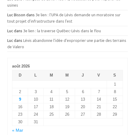
usines
Luc Bisson
dans
3e lien : l’UPA de Lévis demande un moratoire sur
tout projet d’infrastructure dans l’est
Luc
dans
3e lien : la traverse Québec-Lévis dans le flou
Luc
dans
Lévis abandonne l’idée d’exproprier une partie des terrains
de Valero
août 2026
D
L
M
M
J
V
S
1
2
3
4
5
6
7
8
9
10
11
12
13
14
15
16
17
18
19
20
21
22
23
24
25
26
27
28
29
30
31
« Mar