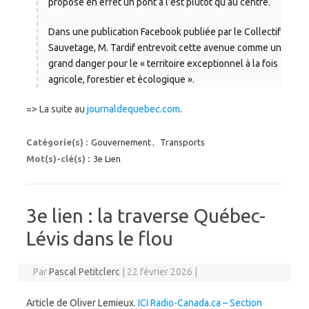
propose en effet un pont à l’est plutôt qu’au centre.
Dans une publication Facebook publiée par le Collectif
Sauvetage, M. Tardif entrevoit cette avenue comme un
grand danger pour le « territoire exceptionnel à la fois
agricole, forestier et écologique ».
=> La suite au
journaldequebec.com
.
Catégorie(s) :
Gouvernement
,
Transports
Mot(s)-clé(s) :
3e Lien
3e lien : la traverse Québec-
Lévis dans le flou
Par
Pascal Petitclerc
|
22 février 2026
|
Article de Oliver Lemieux.
ICI Radio-Canada.ca – Section