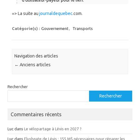
d’utilisateur-payeur pour le lien.
=> La suite au
journaldequebec
.com.
Catégorie(s) :
Gouvernement
,
Transports
Navigation des articles
←
Anciens articles
Rechercher
Rechercher
Commentaires récents
Luc
dans
Le vélopartage à Lévis en 2027 ?
Luc
dans
Flushgate de Lévis : 155 M$ nécessaires pour réparer les