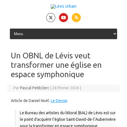
Skip
to
content
Un OBNL de Lévis veut
transformer une église en
espace symphonique
Par
Pascal Petitclerc
|
28 février 2026
|
Article de Daniel Noël.
Le Devoir
.
Le Bureau des artistes du littoral (BAL) de Lévis est sur
le point d’acquérir l’église Saint-David-de-l’Auberivière
pour la transformer en espace symphonique