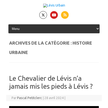
Skip
to
content
ARCHIVES DE LA CATÉGORIE :
HISTOIRE
URBAINE
Le Chevalier de Lévis n’a
jamais mis les pieds à Lévis ?
Par
Pascal Petitclerc
|
28 avril 2024
|