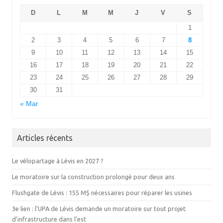
D
L
M
M
J
V
S
1
2
3
4
5
6
7
8
9
10
11
12
13
14
15
16
17
18
19
20
21
22
23
24
25
26
27
28
29
30
31
« Mar
Articles récents
Le vélopartage à Lévis en 2027 ?
Le moratoire sur la construction prolongé pour deux ans
Flushgate de Lévis : 155 M$ nécessaires pour réparer les usines
3e lien : l’UPA de Lévis demande un moratoire sur tout projet
d’infrastructure dans l’est