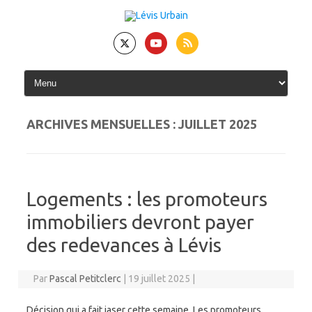
Skip
to
content
ARCHIVES MENSUELLES :
JUILLET 2025
Logements : les promoteurs
immobiliers devront payer
des redevances à Lévis
Par
Pascal Petitclerc
|
19 juillet 2025
|
Décision qui a fait jaser cette semaine. Les promoteurs