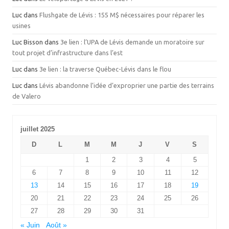
Luc
dans
Flushgate de Lévis : 155 M$ nécessaires pour réparer les
usines
Luc Bisson
dans
3e lien : l’UPA de Lévis demande un moratoire sur
tout projet d’infrastructure dans l’est
Luc
dans
3e lien : la traverse Québec-Lévis dans le flou
Luc
dans
Lévis abandonne l’idée d’exproprier une partie des terrains
de Valero
juillet 2025
D
L
M
M
J
V
S
1
2
3
4
5
6
7
8
9
10
11
12
13
14
15
16
17
18
19
20
21
22
23
24
25
26
27
28
29
30
31
« Juin
Août »