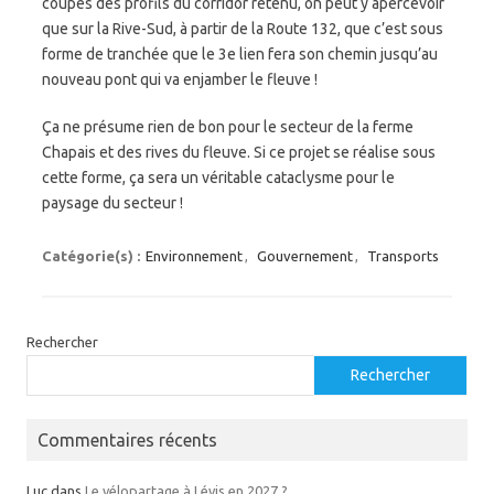
coupes des profils du corridor retenu, on peut y apercevoir
que sur la Rive-Sud, à partir de la Route 132, que c’est sous
forme de tranchée que le 3e lien fera son chemin jusqu’au
nouveau pont qui va enjamber le fleuve !
Ça ne présume rien de bon pour le secteur de la ferme
Chapais et des rives du fleuve. Si ce projet se réalise sous
cette forme, ça sera un véritable cataclysme pour le
paysage du secteur !
Catégorie(s) :
Environnement
,
Gouvernement
,
Transports
Rechercher
Rechercher
Commentaires récents
Luc
dans
Le vélopartage à Lévis en 2027 ?