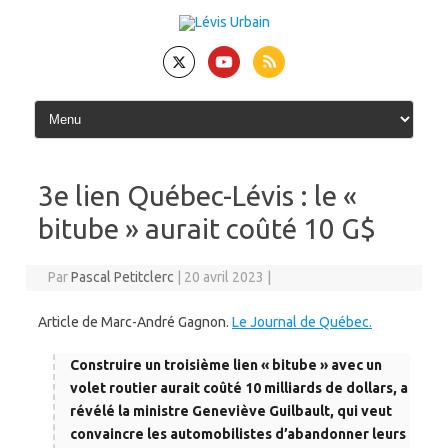
Skip
to
content
3e lien Québec-Lévis : le «
bitube » aurait coûté 10 G$
Par
Pascal Petitclerc
|
20 avril 2023
|
Article de Marc-André Gagnon.
Le Journal de Québec.
Construire un troisième lien « bitube » avec un
volet routier aurait coûté 10 milliards de dollars, a
révélé la ministre Geneviève Guilbault, qui veut
convaincre les automobilistes d’abandonner leurs