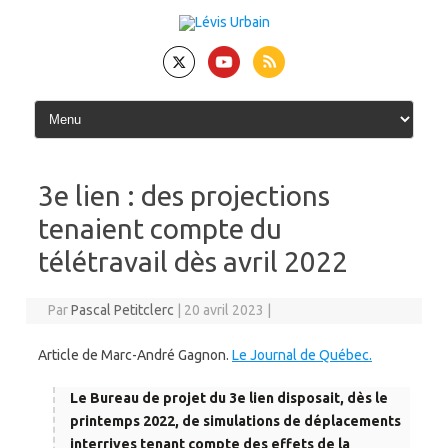
Skip
to
content
3e lien : des projections
tenaient compte du
télétravail dès avril 2022
Par
Pascal Petitclerc
|
20 avril 2023
|
Article de Marc-André Gagnon.
Le Journal de Québec.
Le Bureau de projet du 3e lien disposait, dès le
printemps 2022, de simulations de déplacements
interrives tenant compte des effets de la