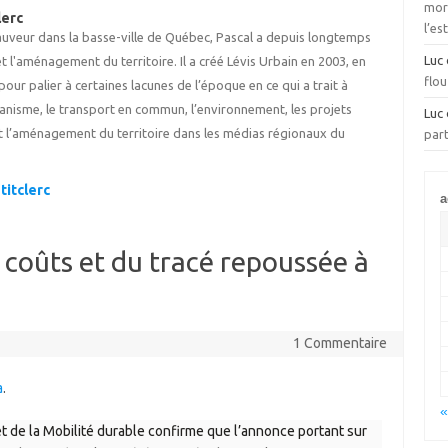
mora
lerc
l’es
Sauveur dans la basse-ville de Québec, Pascal a depuis longtemps
Luc
t l'aménagement du territoire. Il a créé Lévis Urbain en 2003, en
flou
our palier à certaines lacunes de l’époque en ce qui a trait à
rbanisme, le transport en commun, l’environnement, les projets
Luc
 l’aménagement du territoire dans les médias régionaux du
part
titclerc
a
s coûts et du tracé repoussée à
1 Commentaire
a
.
«
et de la Mobilité durable confirme que l’annonce portant sur