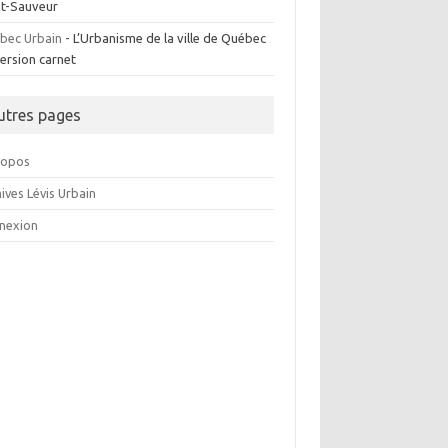
nt-Sauveur
bec Urbain
- L’Urbanisme de la ville de Québec
ersion carnet
utres pages
ropos
ives Lévis Urbain
nexion