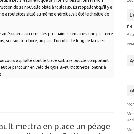
r, à Lévis, estiment que la Ville a choisi un terrain non
Les
uction de sa nouvelle piste à rouleaux. Ils rappellent qu’il y a
e à roulettes situé au même endroit avait été le théâtre de
L
Édi
elle aménagera au cours des prochaines semaines une première
Pasc
, sur son territoire, au parc Turcotte, le long de la rivière
Yve
parcours asphalté dont le tracé suit une boucle comportant
A
eut le parcourir en vélo de type BMX, trottinette, patins à
s.
A
Mon
Mon
Roc
ult mettra en place un péage
Mon