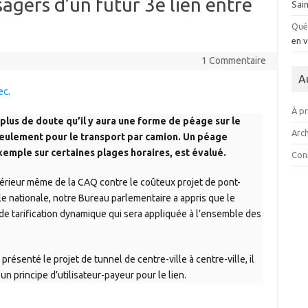
agers d’un futur 3e lien entre
Sai
Qué
en v
1 Commentaire
A
ec
.
À p
plus de doute qu’il y aura une forme de péage sur le
Arch
seulement pour le transport par camion. Un péage
xemple sur certaines plages horaires, est évalué.
Con
térieur même de la CAQ contre le coûteux projet de pont-
ale nationale, notre Bureau parlementaire a appris que le
e tarification dynamique qui sera appliquée à l’ensemble des
présenté le projet de tunnel de centre-ville à centre-ville, il
un principe d’utilisateur-payeur pour le lien.