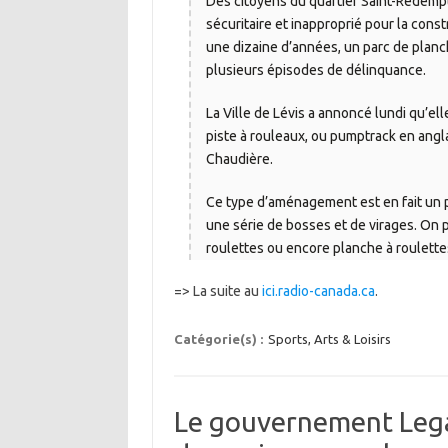
Des citoyens du quartier Saint-Rédempteu
sécuritaire et inapproprié pour la constr
une dizaine d’années, un parc de planch
plusieurs épisodes de délinquance.
La Ville de Lévis a annoncé lundi qu’
piste à rouleaux, ou pumptrack en anglais
Chaudière.
Ce type d’aménagement est en fait un 
une série de bosses et de virages. On p
roulettes ou encore planche à roulette
=> La suite au
ici.radio-canada.ca
.
Catégorie(s) :
Sports, Arts & Loisirs
Le gouvernement Lega