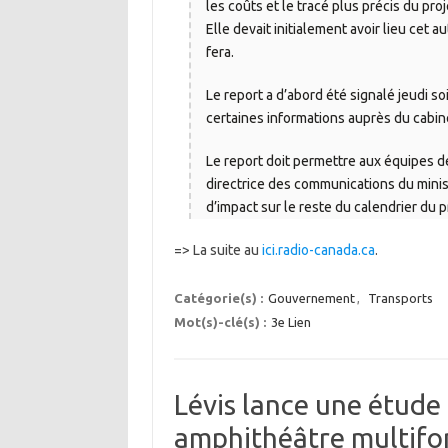
les coûts et le tracé plus précis du pro
Elle devait initialement avoir lieu cet 
fera.
Le report a d’abord été signalé jeudi s
certaines informations auprès du cabin
Le report doit permettre aux équipes de
directrice des communications du ministr
d’impact sur le reste du calendrier du 
=> La suite au
ici.radio-canada.ca
.
Catégorie(s) :
Gouvernement
,
Transports
Mot(s)-clé(s) :
3e Lien
Lévis lance une étude
amphithéâtre multifo