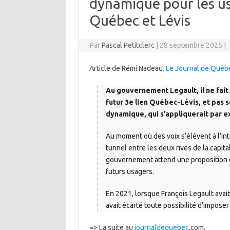
dynamique pour les us
Québec et Lévis
Par
Pascal Petitclerc
|
28 septembre 2025
|
Article de Rémi Nadeau.
Le Journal de Québ
Au gouvernement Legault, il ne fait 
futur 3e lien Québec-Lévis, et pas 
dynamique, qui s’appliquerait par e
Au moment où des voix s’élèvent à l’in
tunnel entre les deux rives de la capit
gouvernement attend une proposition d
futurs usagers.
En 2021, lorsque François Legault avait 
avait écarté toute possibilité d’imposer 
=> La suite au
journaldequebec
.com.