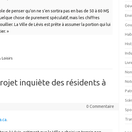
Dév
sible de penser qu’on ne s’en sortira pas en bas de 50 à 60 M$
Env
elque chose de purement spéculatif, mais les chiffres
illier. La Ville de Lévis est prête à assumer la portion qui lui
Gou
er. »
Hab
Hist
Indu
 Loisirs
Livr
Non
projet inquiète des résidents à
Not
Pat
Scè
0 Commentaire
Spor
Tra
a.ca
.