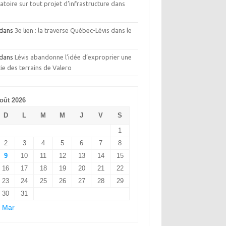
toire sur tout projet d’infrastructure dans
t
dans
3e lien : la traverse Québec-Lévis dans le
dans
Lévis abandonne l’idée d’exproprier une
ie des terrains de Valero
oût 2026
D
L
M
M
J
V
S
1
2
3
4
5
6
7
8
9
10
11
12
13
14
15
16
17
18
19
20
21
22
23
24
25
26
27
28
29
30
31
 Mar