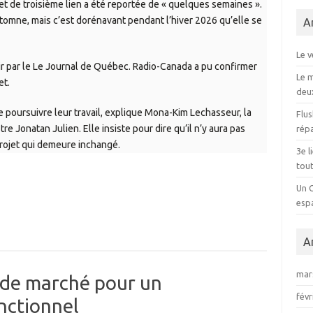
jet de troisième lien a été reportée de « quelques semaines ».
automne, mais c’est dorénavant pendant l’hiver 2026 qu’elle se
A
Le v
oir par le Le Journal de Québec. Radio-Canada a pu confirmer
Le 
et.
deu
 poursuivre leur travail, explique Mona-Kim Lechasseur, la
Flus
e Jonatan Julien. Elle insiste pour dire qu’il n’y aura pas
répa
projet qui demeure inchangé.
3e l
tout
Un 
esp
A
mar
 de marché pour un
févr
nctionnel