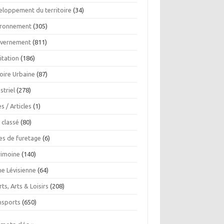
eloppement du territoire
(34)
ironnement
(305)
vernement
(811)
itation
(186)
oire Urbaine
(87)
striel
(278)
es / Articles
(1)
 classé
(80)
es de furetage
(6)
rimoine
(140)
ne Lévisienne
(64)
ts, Arts & Loisirs
(208)
nsports
(650)