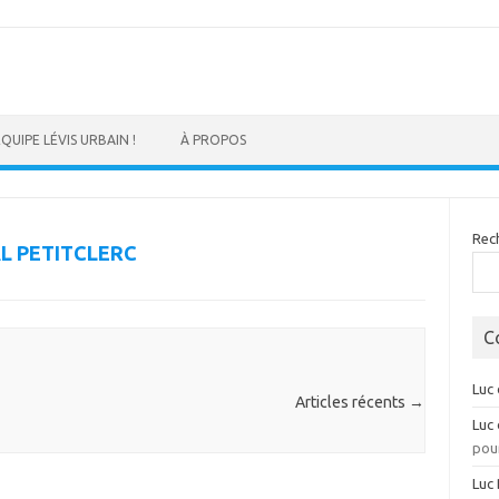
ÉQUIPE LÉVIS URBAIN !
À PROPOS
Rec
L PETITCLERC
C
Luc
Articles récents
→
Luc
pour
Luc