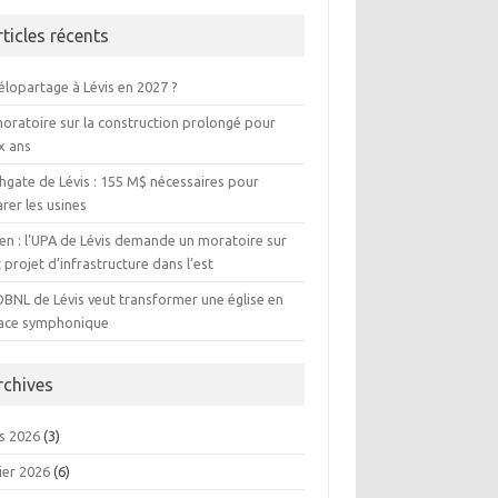
rticles récents
élopartage à Lévis en 2027 ?
moratoire sur la construction prolongé pour
x ans
hgate de Lévis : 155 M$ nécessaires pour
rer les usines
ien : l’UPA de Lévis demande un moratoire sur
 projet d’infrastructure dans l’est
OBNL de Lévis veut transformer une église en
ace symphonique
rchives
s 2026
(3)
ier 2026
(6)