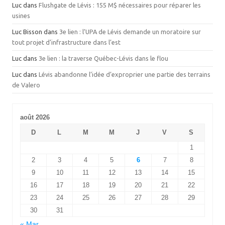
Luc
dans
Flushgate de Lévis : 155 M$ nécessaires pour réparer les
usines
Luc Bisson
dans
3e lien : l’UPA de Lévis demande un moratoire sur
tout projet d’infrastructure dans l’est
Luc
dans
3e lien : la traverse Québec-Lévis dans le flou
Luc
dans
Lévis abandonne l’idée d’exproprier une partie des terrains
de Valero
août 2026
D
L
M
M
J
V
S
1
2
3
4
5
6
7
8
9
10
11
12
13
14
15
16
17
18
19
20
21
22
23
24
25
26
27
28
29
30
31
« Mar