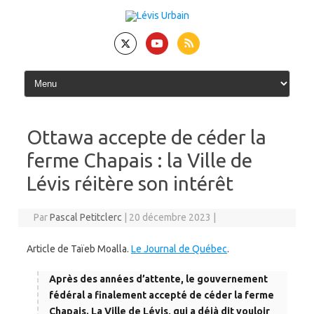
Skip
to
content
Ottawa accepte de céder la
ferme Chapais : la Ville de
Lévis réitère son intérêt
Par
Pascal Petitclerc
|
20 décembre 2023
|
Article de Taïeb Moalla.
Le Journal de Québec
.
Après des années d’attente, le gouvernement
fédéral a finalement accepté de céder la ferme
Chapais. La Ville de Lévis, qui a déjà dit vouloir