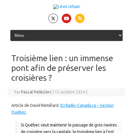
Skip
to
content
Troisième lien : un immense
pont afin de préserver les
croisières ?
Par
Pascal Petitclerc
|
12 octobre 2024
|
Article de David Rémillard.
ICI Radio-Canada.ca – Section
Québec
.
Si Québec veut maintenir le passage de gros navires
de croisière vers la capitale, le troisième lien à l’est