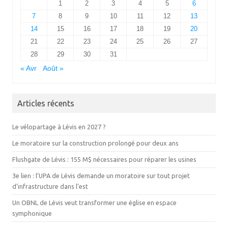
1
2
3
4
5
6
7
8
9
10
11
12
13
14
15
16
17
18
19
20
21
22
23
24
25
26
27
28
29
30
31
« Avr
Août »
Articles récents
Le vélopartage à Lévis en 2027 ?
Le moratoire sur la construction prolongé pour deux ans
Flushgate de Lévis : 155 M$ nécessaires pour réparer les usines
3e lien : l’UPA de Lévis demande un moratoire sur tout projet
d’infrastructure dans l’est
Un OBNL de Lévis veut transformer une église en espace
symphonique