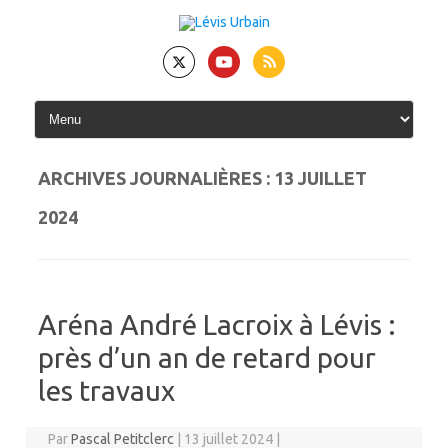
Skip
to
content
ARCHIVES JOURNALIÈRES :
13 JUILLET
2024
Aréna André Lacroix à Lévis :
près d’un an de retard pour
les travaux
Par
Pascal Petitclerc
|
13 juillet 2024
|