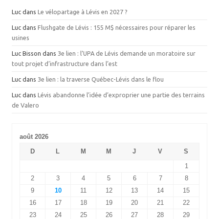
Luc
dans
Le vélopartage à Lévis en 2027 ?
Luc
dans
Flushgate de Lévis : 155 M$ nécessaires pour réparer les
usines
Luc Bisson
dans
3e lien : l’UPA de Lévis demande un moratoire sur
tout projet d’infrastructure dans l’est
Luc
dans
3e lien : la traverse Québec-Lévis dans le flou
Luc
dans
Lévis abandonne l’idée d’exproprier une partie des terrains
de Valero
août 2026
D
L
M
M
J
V
S
1
2
3
4
5
6
7
8
9
10
11
12
13
14
15
16
17
18
19
20
21
22
23
24
25
26
27
28
29