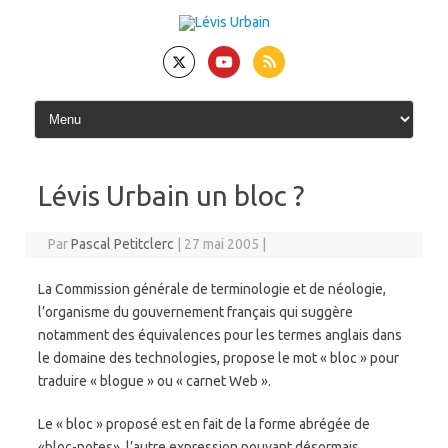
Skip
to
content
Lévis Urbain un bloc ?
Par
Pascal Petitclerc
|
27 mai 2005
|
La Commission générale de terminologie et de néologie,
l’organisme du gouvernement français qui suggère
notamment des équivalences pour les termes anglais dans
le domaine des technologies, propose le mot « bloc » pour
traduire « blogue » ou « carnet Web ».
Le « bloc » proposé est en fait de la forme abrégée de
«bloc-notes», l’autre expression pouvant désormais