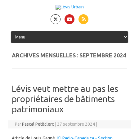
Skip
to
content
ARCHIVES MENSUELLES :
SEPTEMBRE 2024
Lévis veut mettre au pas les
propriétaires de bâtiments
patrimoniaux
Par
Pascal Petitclerc
|
27 septembre 2024
|
Article de Louis Gagné.
ICI Radio-Canada.ca – Section