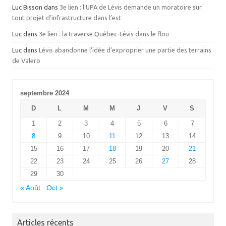
Luc Bisson
dans
3e lien : l’UPA de Lévis demande un moratoire sur
tout projet d’infrastructure dans l’est
Luc
dans
3e lien : la traverse Québec-Lévis dans le flou
Luc
dans
Lévis abandonne l’idée d’exproprier une partie des terrains
de Valero
septembre 2024
D
L
M
M
J
V
S
1
2
3
4
5
6
7
8
9
10
11
12
13
14
15
16
17
18
19
20
21
22
23
24
25
26
27
28
29
30
« Août
Oct »
Articles récents