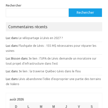
Rechercher
Rechercher
Commentaires récents
Luc
dans
Le vélopartage à Lévis en 2027 ?
Luc
dans
Flushgate de Lévis : 155 M$ nécessaires pour réparer les
usines
Luc Bisson
dans
3e lien : l’UPA de Lévis demande un moratoire sur
tout projet d’infrastructure dans l’est
Luc
dans
3e lien : la traverse Québec-Lévis dans le flou
Luc
dans
Lévis abandonne l’idée d’exproprier une partie des terrains
de Valero
août 2026
D
L
M
M
J
V
S