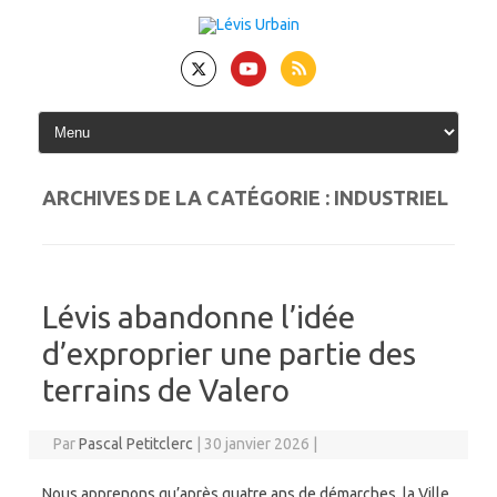
Skip
to
content
ARCHIVES DE LA CATÉGORIE :
INDUSTRIEL
Lévis abandonne l’idée
d’exproprier une partie des
terrains de Valero
Par
Pascal Petitclerc
|
30 janvier 2026
|
Nous apprenons qu’après quatre ans de démarches, la Ville