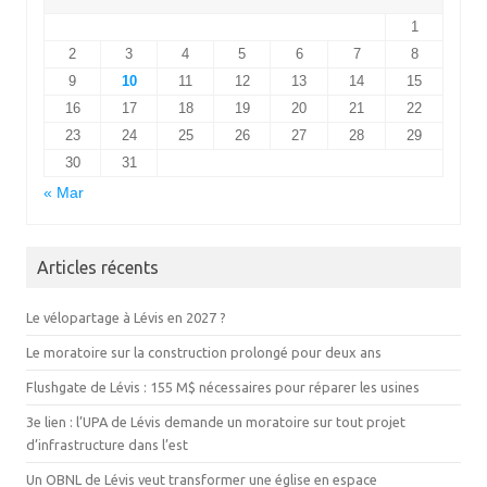
1
2
3
4
5
6
7
8
9
10
11
12
13
14
15
16
17
18
19
20
21
22
23
24
25
26
27
28
29
30
31
« Mar
Articles récents
Le vélopartage à Lévis en 2027 ?
Le moratoire sur la construction prolongé pour deux ans
Flushgate de Lévis : 155 M$ nécessaires pour réparer les usines
3e lien : l’UPA de Lévis demande un moratoire sur tout projet
d’infrastructure dans l’est
Un OBNL de Lévis veut transformer une église en espace