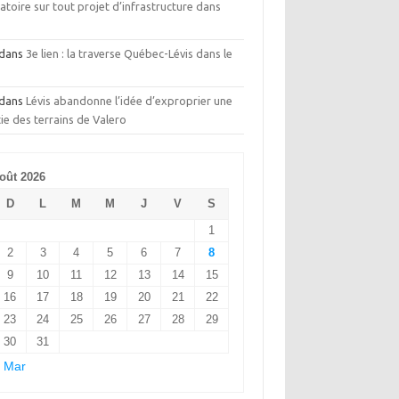
toire sur tout projet d’infrastructure dans
t
dans
3e lien : la traverse Québec-Lévis dans le
dans
Lévis abandonne l’idée d’exproprier une
ie des terrains de Valero
oût 2026
D
L
M
M
J
V
S
1
2
3
4
5
6
7
8
9
10
11
12
13
14
15
16
17
18
19
20
21
22
23
24
25
26
27
28
29
30
31
 Mar