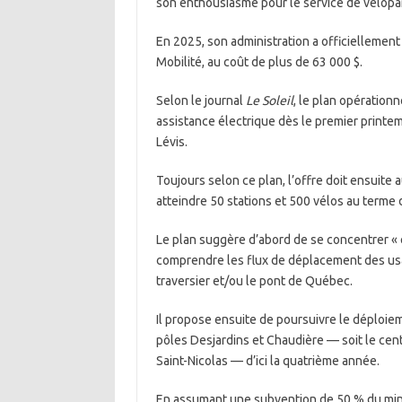
son enthousiasme pour le service de vélopa
En 2025, son administration a officiellement
Mobilité, au coût de plus de 63 000 $.
Selon le journal
Le Soleil
, le plan opération
assistance électrique dès le premier printem
Lévis.
Toujours selon ce plan, l’offre doit ensuite
atteindre 50 stations et 500 vélos au terme
Le plan suggère d’abord de se concentrer « 
comprendre les flux de déplacement des usa
traversier et/ou le pont de Québec.
Il propose ensuite de poursuivre le déploiem
pôles Desjardins et Chaudière — soit le cent
Saint-Nicolas — d’ici la quatrième année.
En assumant une subvention de 50 % du minis