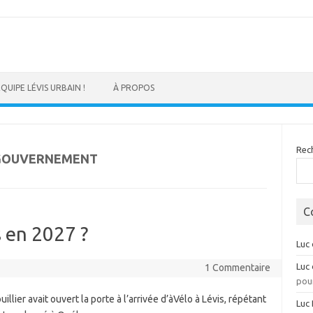
ÉQUIPE LÉVIS URBAIN !
À PROPOS
Rec
GOUVERNEMENT
C
s en 2027 ?
Luc
Luc
1 Commentaire
pour
illier avait ouvert la porte à l’arrivée d’àVélo à Lévis, répétant
Luc