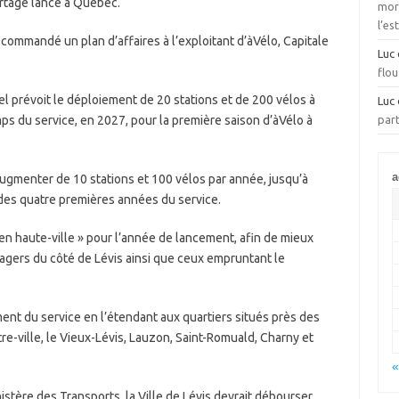
rtage lancé à Québec.
mora
l’es
 commandé un plan d’affaires à l’exploitant d’àVélo, Capitale
Luc
flou
nel prévoit le déploiement de 20 stations et de 200 vélos à
Luc
ps du service, en 2027, pour la première saison d’àVélo à
part
a
 augmenter de 10 stations et 100 vélos par année, jusqu’à
 des quatre premières années du service.
en haute-ville » pour l’année de lancement, afin de mieux
gers du côté de Lévis ainsi que ceux empruntant le
ent du service en l’étendant aux quartiers situés près des
re-ville, le Vieux-Lévis, Lauzon, Saint-Romuald, Charny et
«
tère des Transports, la Ville de Lévis devrait débourser