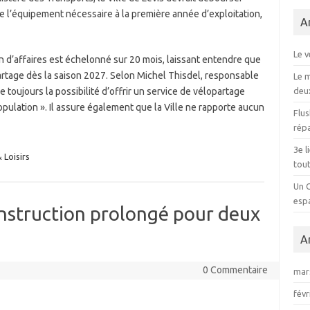
 de l’équipement nécessaire à la première année d’exploitation,
A
Le v
an d’affaires est échelonné sur 20 mois, laissant entendre que
artage dès la saison 2027. Selon Michel Thisdel, responsable
Le 
e toujours la possibilité d’offrir un service de vélopartage
deu
opulation ». Il assure également que la Ville ne rapporte aucun
Flus
répa
3e l
 Loisirs
tout
Un 
esp
onstruction prolongé pour deux
A
0 Commentaire
mar
févr