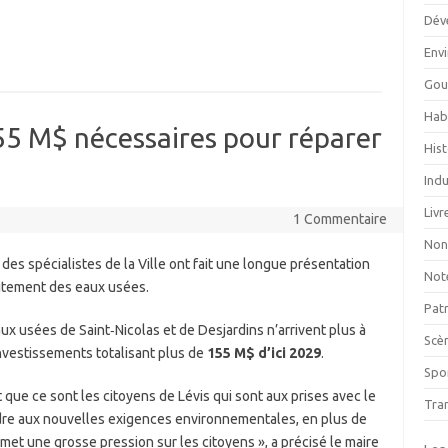
Dév
Env
Gou
Hab
155 M$ nécessaires pour réparer
Hist
Indu
Livr
1 Commentaire
Non
e des spécialistes de la Ville ont fait une longue présentation
Not
aitement des eaux usées.
Pat
ux usées de Saint‑Nicolas et de Desjardins n’arrivent plus à
Scè
nvestissements totalisant plus de
155 M$ d’ici 2029
.
Spor
 que ce sont les citoyens de Lévis qui sont aux prises avec le
Tra
ndre aux nouvelles exigences environnementales, en plus de
met une grosse pression sur les citoyens », a précisé le maire