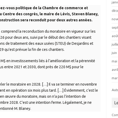
janv
ndez-vous politique de la Chambre de commerce et
déc
au Centre des congrès, le maire de Lévis, Steven Blaney,
nov
construction sera reconduit pour deux autres années.
sep
n comprend la reconduction du moratoire en vigueur sur les
aoû
26 pour deux ans, suivi par le début des chantiers visant
ions de traitement des eaux usées (STEU) de Desjardins et
juil
29 qu’est prévue la fin de ces chantiers.
juin
 M$ en investissements liés à l’amélioration et la pérennité
mai
vus entre 2021 et 2030, dont près de 220 M$ pour le
avri
mar
ler le moratoire en 2028. […] Il va se terminer en novembre
Aut
ent en opération six mois plus tard. […] Évidemment, c’est le
 en œuvre du moratoire, mais on n’a pas l’intention de
mbre 2028. C’est une intention ferme. Légalement, je ne
L
entionné M. Blaney.
Com