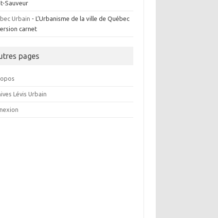
nt-Sauveur
bec Urbain
- L’Urbanisme de la ville de Québec
ersion carnet
utres pages
ropos
ives Lévis Urbain
nexion