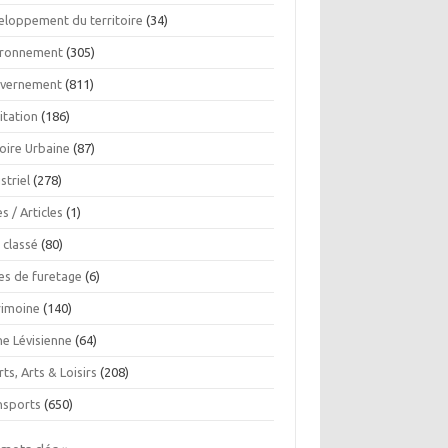
eloppement du territoire
(34)
ironnement
(305)
vernement
(811)
itation
(186)
oire Urbaine
(87)
striel
(278)
es / Articles
(1)
 classé
(80)
es de furetage
(6)
rimoine
(140)
ne Lévisienne
(64)
ts, Arts & Loisirs
(208)
nsports
(650)