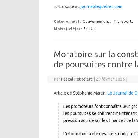
=> La suite au
journaldequebec.com
.
Catégorie(s) :
Gouvernement
,
Transports
Mot(s)-clé(s) :
3e Lien
Moratoire sur la const
de poursuites contre l
Par
Pascal Petitclerc
|
28 février 2026
|
Article de Stéphanie Martin.
Le Journal de 
Les promoteurs font connaître leur grog
les poursuites se chiffrent maintenant 
pression accrue sur les finances de la V
L’information a été dévoilée lundi par 