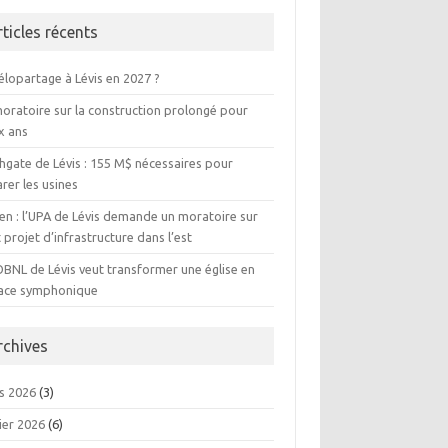
rticles récents
élopartage à Lévis en 2027 ?
moratoire sur la construction prolongé pour
x ans
hgate de Lévis : 155 M$ nécessaires pour
rer les usines
ien : l’UPA de Lévis demande un moratoire sur
 projet d’infrastructure dans l’est
OBNL de Lévis veut transformer une église en
ace symphonique
rchives
s 2026
(3)
ier 2026
(6)