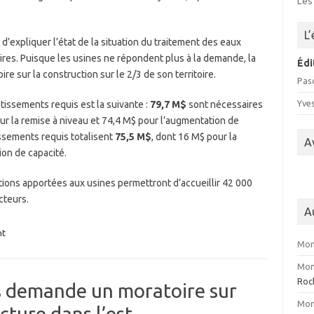
Les
L
 d’expliquer l’état de la situation du traitement des eaux
ires. Puisque les usines ne répondent plus à la demande, la
Édi
ire sur la construction sur le 2/3 de son territoire.
Pasc
Yve
stissements requis est la suivante :
79,7 M$
sont nécessaires
our la remise à niveau et 74,4 M$ pour l’augmentation de
issements requis totalisent
75,5 M$
, dont 16 M$ pour la
A
ion de capacité.
ations apportées aux usines permettront d’accueillir 42 000
cteurs.
A
nt
Mon
Mon
Roc
vis demande un moratoire sur
Mon
cture dans l’est