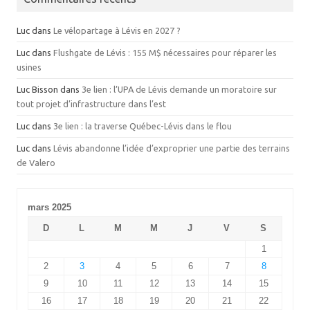
Luc
dans
Le vélopartage à Lévis en 2027 ?
Luc
dans
Flushgate de Lévis : 155 M$ nécessaires pour réparer les
usines
Luc Bisson
dans
3e lien : l’UPA de Lévis demande un moratoire sur
tout projet d’infrastructure dans l’est
Luc
dans
3e lien : la traverse Québec-Lévis dans le flou
Luc
dans
Lévis abandonne l’idée d’exproprier une partie des terrains
de Valero
mars 2025
D
L
M
M
J
V
S
1
2
3
4
5
6
7
8
9
10
11
12
13
14
15
16
17
18
19
20
21
22