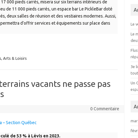
17 000 pieds carrés, misera sur six terrains intérieurs de
jeu de 11 000 pieds carrés, un espace bar Le PickleBar doté
A
és, deux salles de réunion et des vestiaires modernes. Aussi,
 permettra d’offrir services et équipements sur place dans
Le v
Le 
deu
Flus
répa
, Arts & Loisirs
3e l
tout
s terrains vacants ne passe pas
Un 
esp
s
A
0 Commentaire
mar
ca – Section Québec
févr
culé de 53 % à Lévis en 2023.