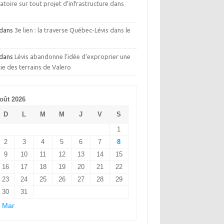
toire sur tout projet d’infrastructure dans
t
dans
3e lien : la traverse Québec-Lévis dans le
dans
Lévis abandonne l’idée d’exproprier une
ie des terrains de Valero
oût 2026
D
L
M
M
J
V
S
1
2
3
4
5
6
7
8
9
10
11
12
13
14
15
16
17
18
19
20
21
22
23
24
25
26
27
28
29
30
31
 Mar