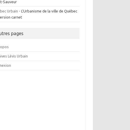
nt-Sauveur
bec Urbain
- L’Urbanisme de la ville de Québec
ersion carnet
utres pages
ropos
ives Lévis Urbain
nexion