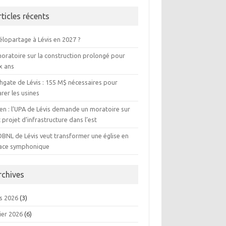
rticles récents
élopartage à Lévis en 2027 ?
moratoire sur la construction prolongé pour
x ans
hgate de Lévis : 155 M$ nécessaires pour
rer les usines
ien : l’UPA de Lévis demande un moratoire sur
 projet d’infrastructure dans l’est
OBNL de Lévis veut transformer une église en
ace symphonique
rchives
s 2026
(3)
ier 2026
(6)