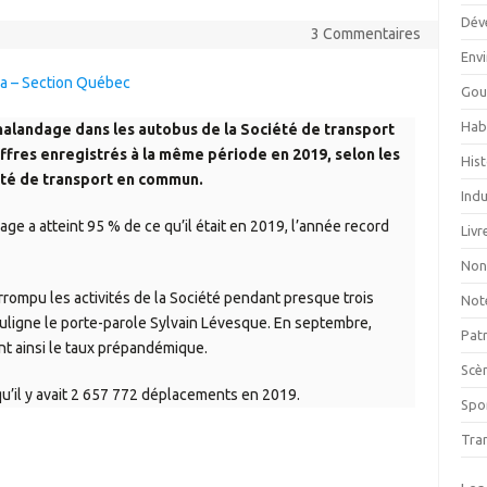
Dév
3 Commentaires
Env
ca – Section Québec
Gou
Hab
halandage dans les autobus de la Société de transport
iffres enregistrés à la même période en 2019, selon les
Hist
été de transport en commun.
Indu
ge a atteint 95 % de ce qu’il était en 2019, l’année record
Livr
Non
terrompu les activités de la Société pendant presque trois
Not
uligne le porte-parole Sylvain Lévesque. En septembre,
Pat
nt ainsi le taux prépandémique.
Scè
qu’il y avait 2 657 772 déplacements en 2019.
Spor
Tra