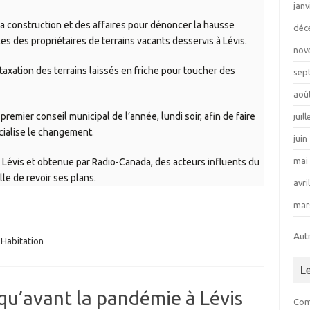
janv
la construction et des affaires pour dénoncer la hausse
déc
s des propriétaires de terrains vacants desservis à Lévis.
nov
 taxation des terrains laissés en friche pour toucher des
sep
aoû
 premier conseil municipal de l’année, lundi soir, afin de faire
juil
cialise le changement.
juin
mai
Lévis et obtenue par Radio-Canada, des acteurs influents du
le de revoir ses plans.
avri
mar
Aut
Habitation
L
 qu’avant la pandémie à Lévis
Com