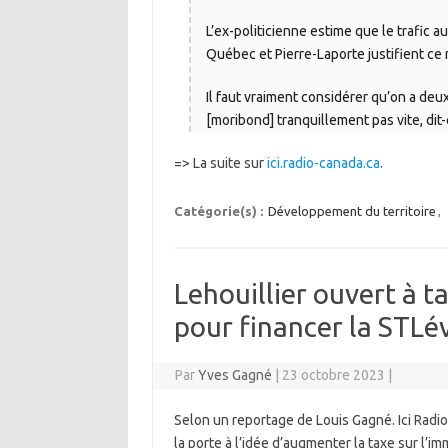
L’ex-politicienne estime que le trafic a
Québec et Pierre-Laporte justifient ce
Il faut vraiment considérer qu’on a deux
[moribond] tranquillement pas vite, dit-
=> La suite sur
ici.radio-canada.ca
.
Catégorie(s) :
Développement du territoire
,
Lehouillier ouvert à t
pour financer la STLév
Par
Yves Gagné
|
23 octobre 2023
|
Selon un reportage de Louis Gagné. Ici Radi
la porte à l’idée d’augmenter la taxe sur l’im