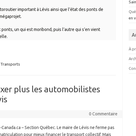
Sai
utoroutier important à Lévis ainsi que l’état des ponts de
Qué
 mégaprojet.
en v
 ponts, un qui est moribond, puis l’autre qui s’en vient
A
elle.
À p
Arch
Transports
Con
axer plus les automobilistes
is
0 Commentaire
o-Canada.ca – Section Québec. Le maire de Lévis ne ferme pas
matriculation pour mieux financer le transport collectif. Mais