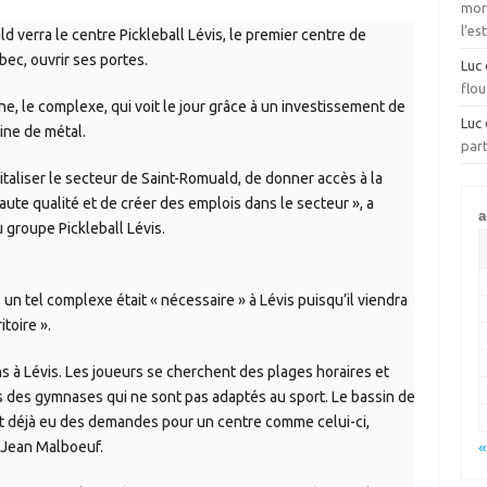
mora
l’es
d verra le centre Pickleball Lévis, le premier centre de
bec, ouvrir ses portes.
Luc
flou
ne, le complexe, qui voit le jour grâce à un investissement de
Luc
ine de métal.
part
vitaliser le secteur de Saint-Romuald, de donner accès à la
aute qualité et de créer des emplois dans le secteur », a
a
groupe Pickleball Lévis.
, un tel complexe était « nécessaire » à Lévis puisqu’il viendra
itoire ».
ns à Lévis. Les joueurs se cherchent des plages horaires et
des gymnases qui ne sont pas adaptés au sport. Le bassin de
vait déjà eu des demandes pour un centre comme celui-ci,
é Jean Malboeuf.
«