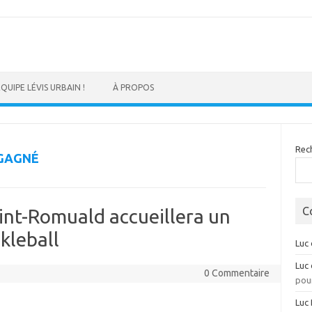
ÉQUIPE LÉVIS URBAIN !
À PROPOS
Rec
GAGNÉ
C
aint-Romuald accueillera un
ckleball
Luc
Luc
0 Commentaire
pour
Luc