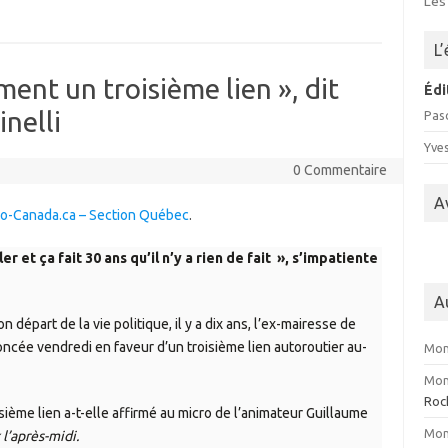
Les
L
ment un troisième lien », dit
Édi
nelli
Pasc
Yve
0 Commentaire
A
dio-Canada.ca – Section Québec
.
er et ça fait 30 ans qu’il n’y a rien de fait », s’impatiente
A
 départ de la vie politique, il y a dix ans, l’ex-mairesse de
oncée vendredi en faveur d’un troisième lien autoroutier au-
Mon
Mon
Roc
sième lien a-t-elle affirmé au micro de l’animateur Guillaume
Mon
l’après-midi.