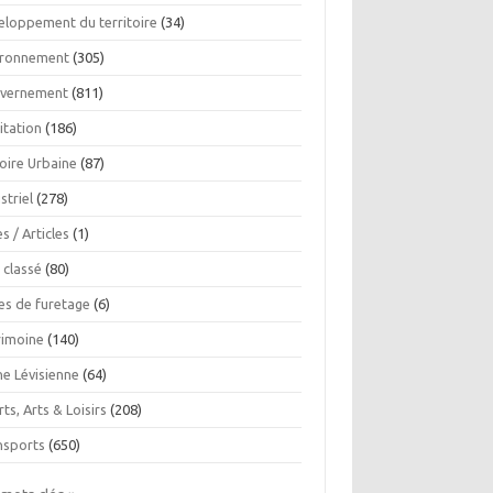
eloppement du territoire
(34)
ironnement
(305)
vernement
(811)
itation
(186)
oire Urbaine
(87)
striel
(278)
es / Articles
(1)
 classé
(80)
es de furetage
(6)
rimoine
(140)
ne Lévisienne
(64)
ts, Arts & Loisirs
(208)
nsports
(650)